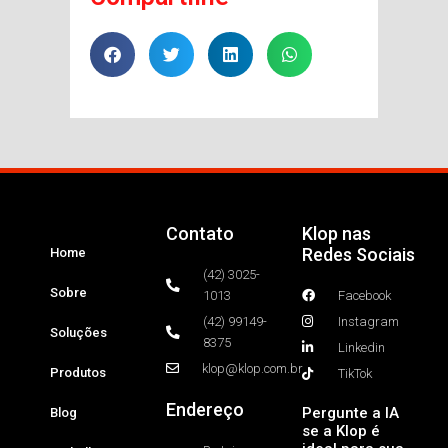
Contato
Klop nas
Redes Sociais
Home
(42) 3025-
Sobre
1013
Facebook
(42) 99149-
Instagram
Soluções
8375
Linkedin
klop@klop.com.br
Produtos
TikTok
Endereço
Pergunte a IA
Blog
se a Klop é