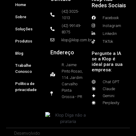
Redes Sociais
Home
(42) 3025-
Sobre
1013
Facebook
(42) 99149-
Instagram
Soluções
8375
Linkedin
klop@klop.com.br
Produtos
TikTok
Endereço
Pergunte a IA
Blog
se a Klop é
ideal para sua
R. Jaime
Trabalhe
empresa:
Pinto Rosas,
Conosco
114. Jardim
Chat GPT
Política de
Carvalho
Claude
privacidade
Ponta
Gemini
Grossa - PR
Perplexity
Desenvolvido