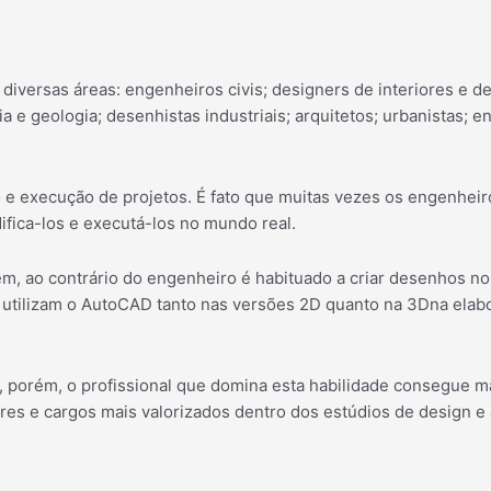
diversas áreas: engenheiros civis; designers de interiores e de
a e geologia; desenhistas industriais; arquitetos; urbanistas; 
do e execução de projetos. É fato que muitas vezes os engenhei
fica-los e executá-los no mundo real.
ém, ao contrário do engenheiro é habituado a criar desenhos n
 utilizam o AutoCAD tanto nas versões 2D quanto na 3Dna elabo
, porém, o profissional que domina esta habilidade consegue ma
ores e cargos mais valorizados dentro dos estúdios de design e