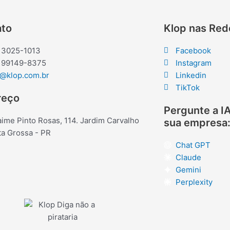
ato
Klop nas Red
) 3025-1013
Facebook
) 99149-8375
Instagram
p@klop.com.br
Linkedin
TikTok
reço
Pergunte a IA
aime Pinto Rosas, 114. Jardim Carvalho
sua empresa
a Grossa - PR
Chat GPT
Claude
Gemini
Perplexity