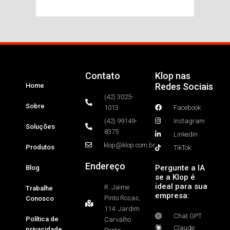
Contato
Klop nas
Redes Sociais
Home
(42) 3025-
Sobre
1013
Facebook
(42) 99149-
Instagram
Soluções
8375
Linkedin
klop@klop.com.br
Produtos
TikTok
Endereço
Pergunte a IA
Blog
se a Klop é
ideal para sua
R. Jaime
Trabalhe
empresa:
Pinto Rosas,
Conosco
114. Jardim
Chat GPT
Política de
Carvalho
Claude
privacidade