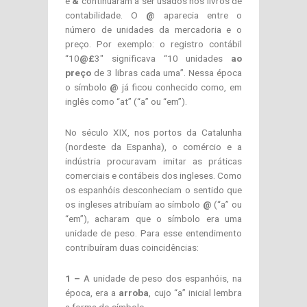
e
&
continuaram a ser usados nos livros de
contabilidade. O
@
aparecia entre o
número de unidades da mercadoria e o
preço. Por exemplo: o registro contábil
“10
@£
3″ significava “10 unidades
ao
preço
de 3 libras cada uma”. Nessa época
o símbolo
@
já ficou conhecido como, em
inglês como “at” (“a” ou “em”).
No século XIX, nos portos da Catalunha
(nordeste da Espanha), o comércio e a
indústria procuravam imitar as práticas
comerciais e contábeis dos ingleses. Como
os espanhóis desconheciam o sentido que
os ingleses atribuíam ao símbolo
@
(“a” ou
“em”), acharam que o símbolo era uma
unidade de peso. Para esse entendimento
contribuíram duas coincidências:
1 –
A unidade de peso dos espanhóis, na
época, era a
arroba
, cujo “a” inicial lembra
a forma do símbolo.