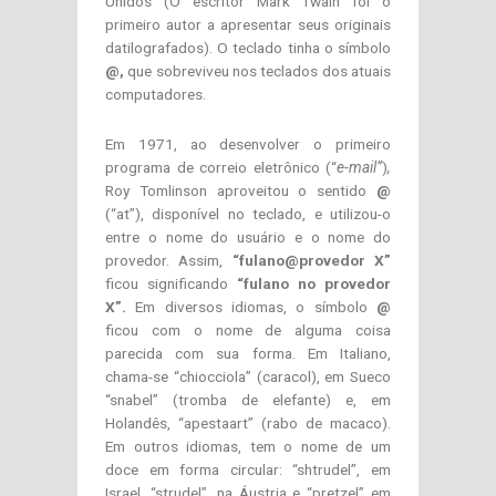
Unidos (O escritor Mark Twain foi o
primeiro autor a apresentar seus originais
datilografados). O teclado tinha o símbolo
@,
que sobreviveu nos teclados dos atuais
computadores.
Em 1971, ao desenvolver o primeiro
programa de correio eletrônico (“
e-mail”
)
,
Roy Tomlinson aproveitou o sentido
@
(“at”), disponível no teclado, e utilizou-o
entre o nome do usuário e o nome do
provedor. Assim,
“fulano@provedor X”
ficou significando
“fulano no provedor
X”.
Em diversos idiomas, o símbolo
@
ficou com o nome de alguma coisa
parecida com sua forma. Em Italiano,
chama-se “chiocciola” (caracol), em Sueco
“snabel” (tromba de elefante) e, em
Holandês, “apestaart” (rabo de macaco).
Em outros idiomas, tem o nome de um
doce em forma circular: “shtrudel”, em
Israel, “strudel”, na Áustria e “pretzel” em