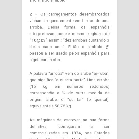
2 –
Os carregamentos desembarcados
vinham frequentemente em fardos de uma
arroba. Dessa forma, os espanhóis
interpretavam aquele mesmo registro de
“10@£3”
assim : “dez arrobas custando 3
libras cada uma”. Então o símbolo
@
passou a ser usado pelos espanhóis para
significar arroba.
A palavra “arroba” vem do árabe “ar-ruba”,
que significa “a quarta parte”. Uma arroba
(15 kg em números redondos)
correspondia a ¼ de outra medida de
origem árabe, o “quintar” (o quintal),
equivalente a 58,75 kg.
As máquinas de escrever, na sua forma
definitiva, começaram a ser
comercializadas em 1874, nos Estados