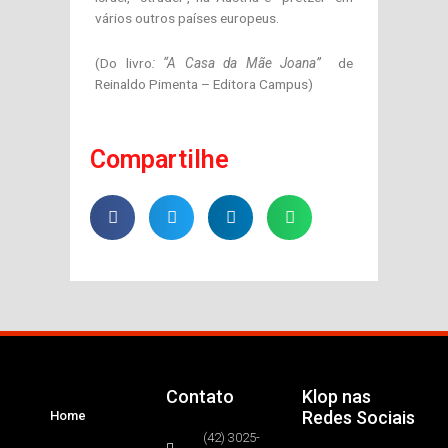
vários outros países europeus.
(Do livro
: “A Casa da Mãe Joana”
de
Reinaldo Pimenta – Editora Campus)
Compartilhe
Contato
Klop nas
Redes Sociais
Home
(42) 3025-