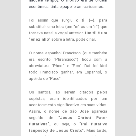
naquele tempo). O motivo era de ordem
econômica: tinta e papel eram caríssimos.
Foi assim que surgiu
o til (~),
para
substituir uma letra (um “m” ou um “n”) que
tornava nasal a vogal anterior.
Um til é um
“enezinho”
sobre a letra, pode olhar.
O nome espanhol Francisco (que também
era escrito “Phrancisco”) ficou com a
abreviatura “Phco.” e “Pco”. Daí foi fácil
todo Francisco ganhar, em Espanhol, o
apelido de “Paco”.
Os santos, ao serem citados pelos
copistas, eram identificados por um
acontecimento significativo em suas vidas.
Assim, o nome de São José aparecia
seguido de
“Jesus Christi Pater
Putativus”,
ou seja, o
“Pai Putativo
(suposto) de Jesus Cristo”.
Mais tarde,