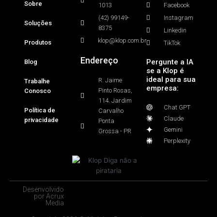
Sobre
1013
Facebook
(42) 99149-
Instagram
Soluções
8375
Linkedin
klop@klop.com.br
Produtos
TikTok
Endereço
Pergunte a IA
Blog
se a Klop é
ideal para sua
R. Jaime
Trabalhe
empresa:
Pinto Rosas,
Conosco
114. Jardim
Chat GPT
Política de
Carvalho
Claude
privacidade
Ponta
Gemini
Grossa - PR
Perplexity
Desenvolvido
por Acrux
Media