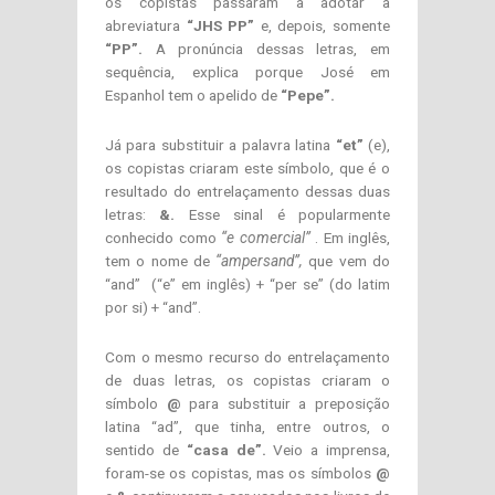
os copistas passaram a adotar a
abreviatura
“JHS PP”
e, depois, somente
“PP”.
A pronúncia dessas letras, em
sequência, explica porque José em
Espanhol tem o apelido de
“Pepe”.
Já para substituir a palavra latina
“et”
(e),
os copistas criaram este símbolo, que é o
resultado do entrelaçamento dessas duas
letras:
&.
Esse sinal é popularmente
conhecido como
“e comercial”
. Em inglês,
tem o nome de
“ampersand”,
que vem do
“and” (“e” em inglês) + “per se” (do latim
por si) + “and”.
Com o mesmo recurso do entrelaçamento
de duas letras, os copistas criaram o
símbolo
@
para substituir a preposição
latina “ad”, que tinha, entre outros, o
sentido de
“casa de”.
Veio a imprensa,
foram-se os copistas, mas os símbolos
@