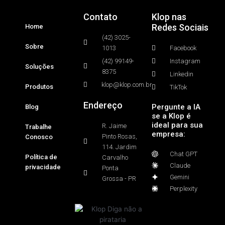
Contato
Klop nas
Redes Sociais
Home
(42) 3025-
Sobre
1013
Facebook
(42) 99149-
Instagram
Soluções
8375
Linkedin
klop@klop.com.br
Produtos
TikTok
Endereço
Pergunte a IA
Blog
se a Klop é
ideal para sua
R. Jaime
Trabalhe
empresa:
Pinto Rosas,
Conosco
114. Jardim
Chat GPT
Política de
Carvalho
Claude
privacidade
Ponta
Gemini
Grossa - PR
Perplexity