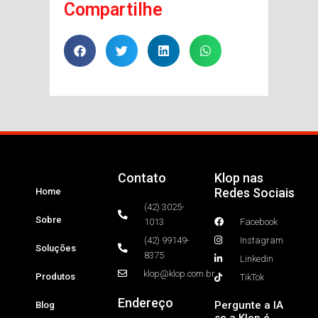
Compartilhe
Contato
Klop nas
Redes Sociais
Home
(42) 3025-
Sobre
1013
Facebook
(42) 99149-
Instagram
Soluções
8375
Linkedin
klop@klop.com.br
Produtos
TikTok
Endereço
Pergunte a IA
Blog