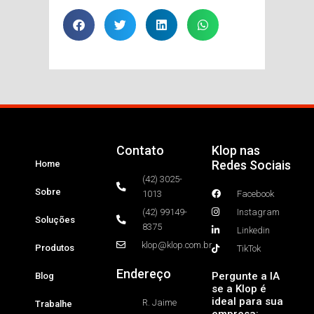
Contato
Klop nas
Redes Sociais
Home
(42) 3025-
Sobre
1013
Facebook
(42) 99149-
Instagram
Soluções
8375
Linkedin
klop@klop.com.br
Produtos
TikTok
Endereço
Pergunte a IA
Blog
se a Klop é
ideal para sua
R. Jaime
Trabalhe