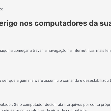
o:
perigo nos computadores da s
máquina começar a travar, a navegação na internet ficar mais le
 ser que algum malware assumiu o comando e desestabilizou t
tador. Se o computador decidir abrir arquivos por conta própri
ê pode estar com sintomas de vírus de computador.