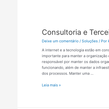
Consultoria
e
Consultoria e Terce
Terceirização
de
Deixe um comentário
/
Soluções
/ Por
TI
A internet e a tecnologia estão em con
importante para manter a organização 
responsável por manter os dados organ
funcionando, além de manter a infraes
dos processos. Manter uma …
Leia mais »