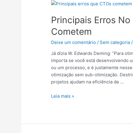
Principais
Erros
Principais Erros N
No
Setor
Cometem
De
TI
Deixe um comentário
/
Sem categoria
/
Que
CTOs
Já dizia W. Edwards Deming: “Para oti
Cometem
importa se você está desenvolvendo u
ou um processo, e é justamente nesse
otimização sem sub-otimização. Destr
projetos ajudam na eficiência de …
Leia mais »