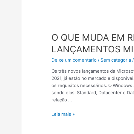
O
QUE
O QUE MUDA EM R
MUDA
EM
LANÇAMENTOS MI
RELAÇÃO
AOS
Deixe um comentário
/
Sem categoria
/
3
Os três novos lançamentos da Microsof
LANÇAMENTOS
2021, já estão no mercado e disponíve
MICROSOFT?
os requisitos necessários. O Windows 
sendo elas: Standard, Datacenter e Da
relação …
Leia mais »