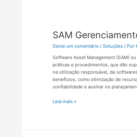
SAM
Gerenciamento
SAM Gerenciamento
de
software
Deixe um comentário
/
Soluções
/ Por
Software Asset Management (SAM) ou G
práticas e procedimentos, que dão su
na utilização responsável, de software
benefícios, como otimização de recurso
confiabilidade e auxiliar no planejame
Leia mais »