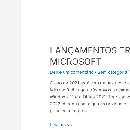
LANÇAMENTOS
TRÊS
LANÇAMENTOS TR
NOVOS
PRODUTOS
MICROSOFT
MICROSOFT
Deixe um comentário
/
Sem categoria
/
O ano de 2021 está com muitas novidad
Microsoft divulgou três novos lançam
Windows 11 e o Office 2021. Todos já e
2022 chegou com algumas novidades em
principalmente na …
Leia mais »