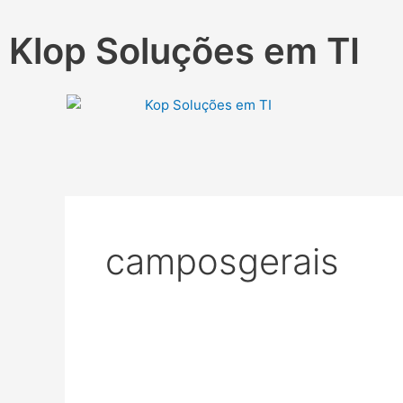
Ir
Paginação
para
de
Klop Soluções em TI
o
posts
conteúdo
camposgerais