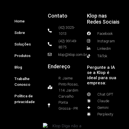
Contato
Klop nas
Redes Sociais
Home
(42) 3025-
Sobre
1013
Facebook
(42) 99149-
Instagram
Soluções
8375
Linkedin
klop@klop.com.br
Produtos
TikTok
Endereço
Pergunte a IA
Blog
se a Klop é
ideal para sua
R. Jaime
Trabalhe
empresa:
Pinto Rosas,
Conosco
114. Jardim
Chat GPT
Política de
Carvalho
Claude
privacidade
Ponta
Gemini
Grossa - PR
Perplexity