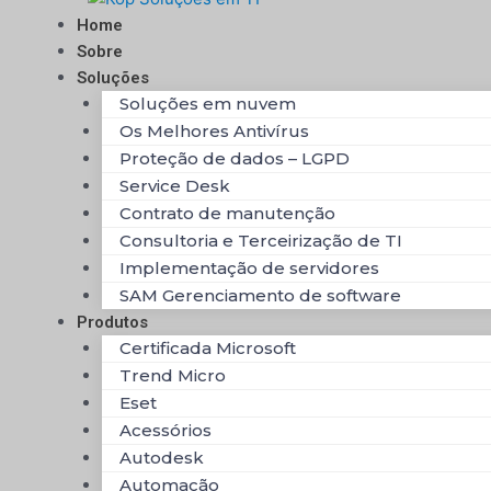
Ir
Home
para
Sobre
o
Soluções
conteúdo
Soluções em nuvem
Os Melhores Antivírus
Proteção de dados – LGPD
Service Desk
Contrato de manutenção
Consultoria e Terceirização de TI
Implementação de servidores
SAM Gerenciamento de software
Produtos
Certificada Microsoft
Trend Micro
Eset
Acessórios
Autodesk
Automação