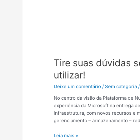
Tire
suas
Tire suas dúvidas 
dúvidas
sobre
utilizar!
qual
Windows
Deixe um comentário
/
Sem categoria
/
Server
No centro da visão da Plataforma de N
utilizar!
experiência da Microsoft na entrega d
infraestrutura, com novos recursos e m
gerenciamento – armazenamento – rede –
Leia mais »