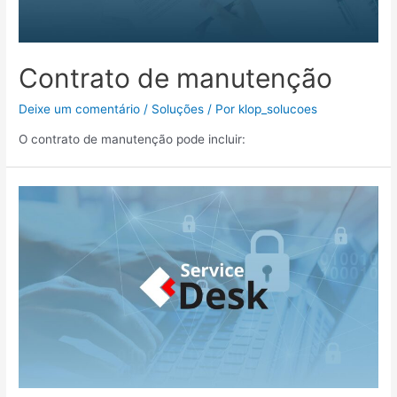
Contrato de manutenção
Deixe um comentário
/
Soluções
/ Por
klop_solucoes
O contrato de manutenção pode incluir:
Service
Desk