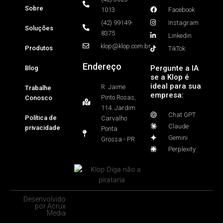
Sobre
1013
Facebook
(42) 99149-
Instagram
Soluções
8375
Linkedin
klop@klop.com.br
Produtos
TikTok
Endereço
Pergunte a IA
Blog
se a Klop é
ideal para sua
R. Jaime
Trabalhe
empresa:
Pinto Rosas,
Conosco
114. Jardim
Chat GPT
Política de
Carvalho
Claude
privacidade
Ponta
Gemini
Grossa - PR
Perplexity
Desenvolvido
por Acrux
Media