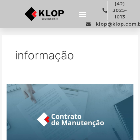
Ir
(42)
para
3025-
o
1013
conteúdo
klop@klop.com.
Trabalhe Conosco
Política de privacidade
informação