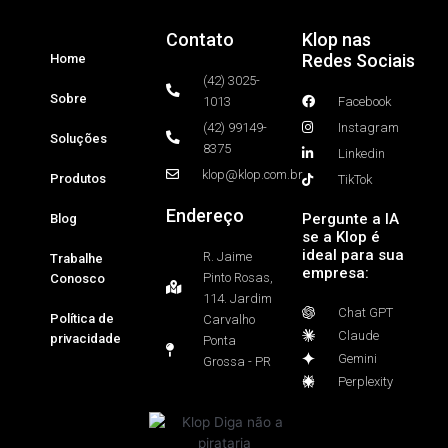
Contato
Klop nas
Redes Sociais
Home
(42) 3025-
Sobre
1013
Facebook
(42) 99149-
Instagram
Soluções
8375
Linkedin
klop@klop.com.br
Produtos
TikTok
Endereço
Pergunte a IA
Blog
se a Klop é
ideal para sua
R. Jaime
Trabalhe
empresa:
Pinto Rosas,
Conosco
114. Jardim
Chat GPT
Política de
Carvalho
Claude
privacidade
Ponta
Gemini
Grossa - PR
Perplexity