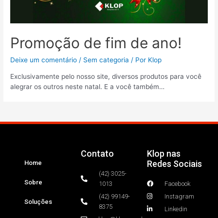
Promoção de fim de ano!
Deixe um comentário
/
Sem categoria
/ Por
Klop
Exclusivamente pelo nosso site, diversos produtos para você
alegrar os outros neste natal. E a você também…
Contato
Klop nas
Redes Sociais
Home
(42) 3025-
Sobre
1013
Facebook
(42) 99149-
Instagram
Soluções
8375
Linkedin