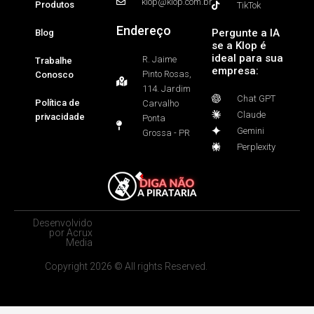
klop@klop.com.br
Produtos
TikTok
Endereço
Pergunte a IA
Blog
se a Klop é
ideal para sua
R. Jaime
Trabalhe
empresa:
Pinto Rosas,
Conosco
114. Jardim
Chat GPT
Política de
Carvalho
Claude
privacidade
Ponta
Gemini
Grossa - PR
Perplexity
Desenvolvido
por Acrux
Media
Copyright 2026 © All rights Reserved.