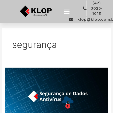
Ir
(42)
para
3025-
o
1013
conteúdo
klop@klop.com.
Trabalhe Conosco
Política de privacidade
segurança
Os
Melhores
Antivírus