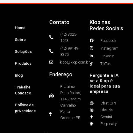
Contato
Klop nas
Redes Sociais
Home
(42) 3025-
Sobre
1013
Facebook
(42) 99149-
Instagram
Soluções
8375
Linkedin
klop@klop.com.br
Produtos
TikTok
Endereço
Pergunte a IA
Blog
se a Klop é
ideal para sua
R. Jaime
Trabalhe
empresa:
Pinto Rosas,
Conosco
114. Jardim
Chat GPT
Política de
Carvalho
Claude
privacidade
Ponta
Gemini
Grossa - PR
Perplexity