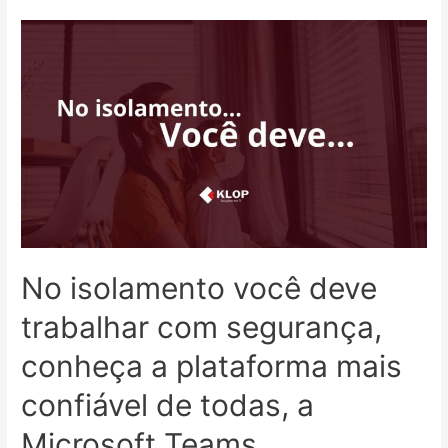
No
isolamento
você
deve
trabalhar
com
segurança,
conheça
a
plataforma
mais
confiável
No isolamento você deve
de
todas,
trabalhar com segurança,
a
Microsoft
conheça a plataforma mais
Teams
confiável de todas, a
Microsoft Teams