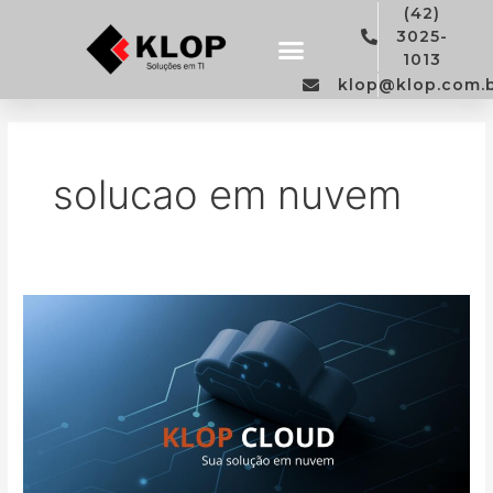
Ir
(42)
para
3025-
o
1013
conteúdo
klop@klop.com.
Trabalhe Conosco
Política de privacidade
solucao em nuvem
Soluções
em
nuvem