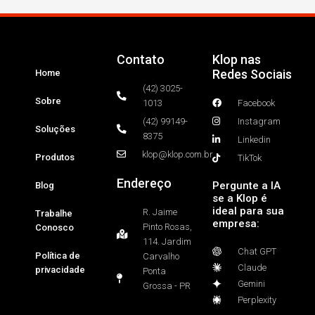
Contato
Klop nas
Redes Sociais
Home
(42) 3025-
Sobre
1013
Facebook
(42) 99149-
Instagram
Soluções
8375
Linkedin
klop@klop.com.br
Produtos
TikTok
Endereço
Pergunte a IA
Blog
se a Klop é
ideal para sua
R. Jaime
Trabalhe
empresa:
Pinto Rosas,
Conosco
114. Jardim
Chat GPT
Política de
Carvalho
Claude
privacidade
Ponta
Gemini
Grossa - PR
Perplexity