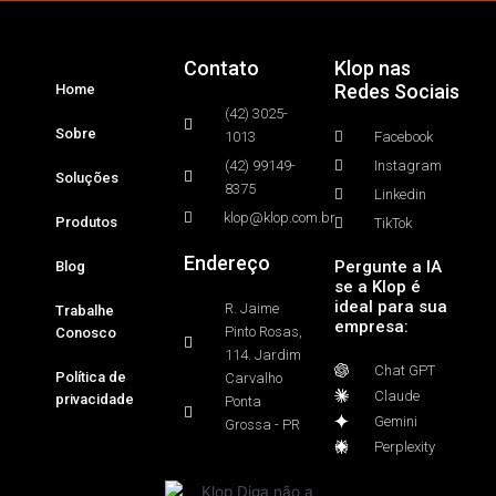
Contato
Klop nas
Redes Sociais
Home
(42) 3025-
Sobre
1013
Facebook
(42) 99149-
Instagram
Soluções
8375
Linkedin
klop@klop.com.br
Produtos
TikTok
Endereço
Pergunte a IA
Blog
se a Klop é
ideal para sua
R. Jaime
Trabalhe
empresa:
Pinto Rosas,
Conosco
114. Jardim
Chat GPT
Política de
Carvalho
Claude
privacidade
Ponta
Gemini
Grossa - PR
Perplexity