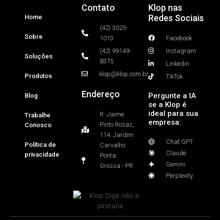
Contato
Klop nas
Redes Sociais
Home
(42) 3025-
Sobre
1013
Facebook
(42) 99149-
Instagram
Soluções
8375
Linkedin
klop@klop.com.br
Produtos
TikTok
Endereço
Pergunte a IA
Blog
se a Klop é
ideal para sua
R. Jaime
Trabalhe
empresa:
Pinto Rosas,
Conosco
114. Jardim
Chat GPT
Política de
Carvalho
Claude
privacidade
Ponta
Gemini
Grossa - PR
Perplexity