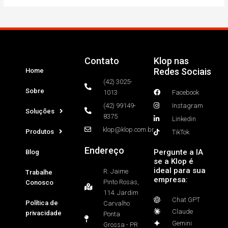
Contato
Klop nas
Redes Sociais
Home
(42) 3025-
Sobre
1013
Facebook
(42) 99149-
Instagram
Soluções
8375
Linkedin
klop@klop.com.br
Produtos
TikTok
Endereço
Pergunte a IA
Blog
se a Klop é
ideal para sua
R. Jaime
Trabalhe
empresa:
Pinto Rosas,
Conosco
114. Jardim
Chat GPT
Política de
Carvalho
Claude
privacidade
Ponta
Gemini
Grossa - PR