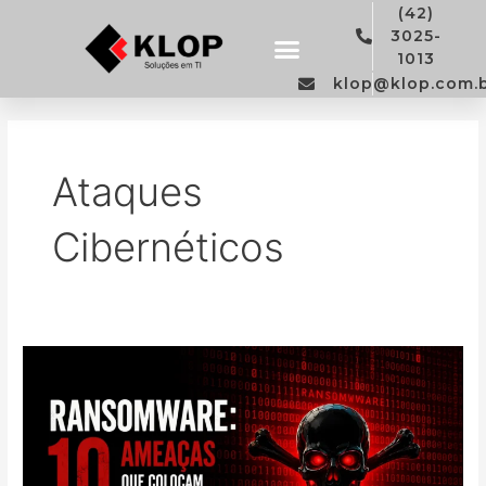
Ir
(42)
para
3025-
o
1013
conteúdo
klop@klop.com.
Ataques
Cibernéticos
Ransomware:
10
Ameaças
Que
Colocam
Empresas