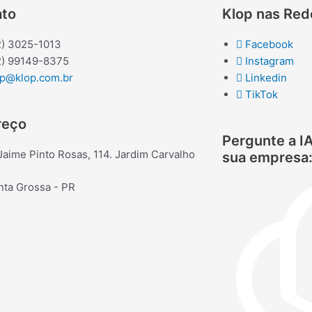
ato
Klop nas Red
2) 3025-1013
Facebook
2) 99149-8375
Instagram
op@klop.com.br
Linkedin
TikTok
reço
Pergunte a IA
Jaime Pinto Rosas, 114. Jardim Carvalho
sua empresa
nta Grossa - PR