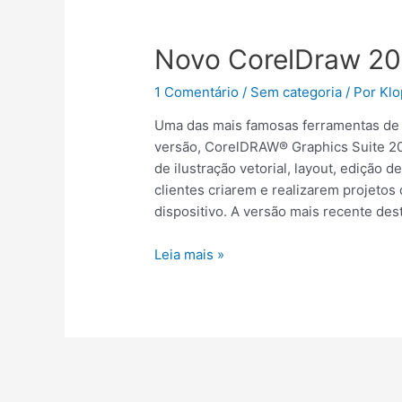
Novo
CorelDraw
Novo CorelDraw 2
2020
1 Comentário
/
Sem categoria
/ Por
Klo
Uma das mais famosas ferramentas de 
versão, CorelDRAW® Graphics Suite 202
de ilustração vetorial, layout, edição d
clientes criarem e realizarem projetos
dispositivo. A versão mais recente des
Leia mais »