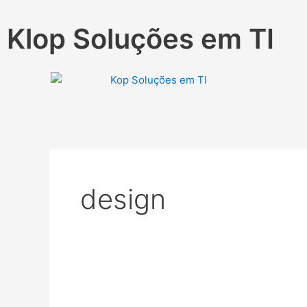
Ir
para
Klop Soluções em TI
o
conteúdo
design