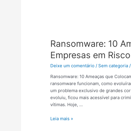
Ransomware:
10
Ransomware: 10 A
Ameaças
Que
Empresas em Risco
Colocam
Empresas
Deixe um comentário
/
Sem categoria
/
em
Ransomware: 10 Ameaças que Colocam
Risco
ransomware funcionam, como evoluíra
um problema exclusivo de grandes cor
evoluiu, ficou mais acessível para crimi
vítimas. Hoje, …
Leia mais »